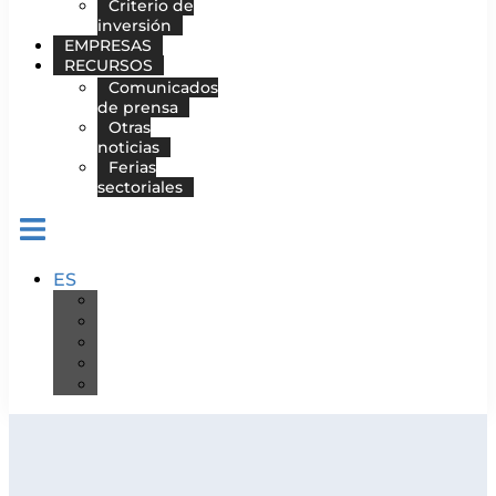
Criterio de
inversión
EMPRESAS
RECURSOS
Comunicados
de prensa
Otras
noticias
Ferias
sectoriales
ES
DE
EN
FR
IT
PT