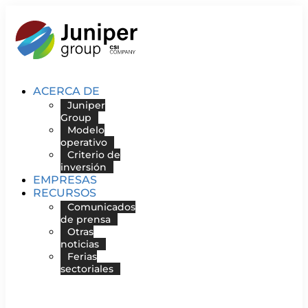
Ir
al
contenido
ACERCA DE
Juniper
Group
Modelo
operativo
Criterio de
inversión
EMPRESAS
RECURSOS
Comunicados
de prensa
Otras
noticias
Ferias
sectoriales