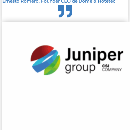
Ernesto Romero, Founder CEO de Dome & Hotetec