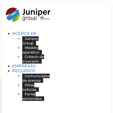
Ir
al
contenido
ACERCA DE
Juniper
Group
Modelo
operativo
Criterio de
inversión
EMPRESAS
RECURSOS
Comunicados
de prensa
Otras
noticias
Ferias
sectoriales