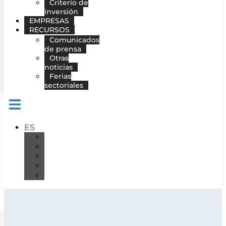
Criterio de
inversión
EMPRESAS
RECURSOS
Comunicados
de prensa
Otras
noticias
Ferias
sectoriales
ES
DE
EN
FR
IT
PT