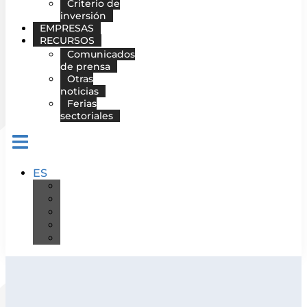
Criterio de
inversión
EMPRESAS
RECURSOS
Comunicados
de prensa
Otras
noticias
Ferias
sectoriales
ES
DE
EN
FR
IT
PT