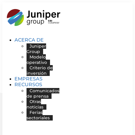
Ir
al
contenido
ACERCA DE
Juniper
Group
Modelo
operativo
Criterio de
inversión
EMPRESAS
RECURSOS
Comunicados
de prensa
Otras
noticias
Ferias
sectoriales