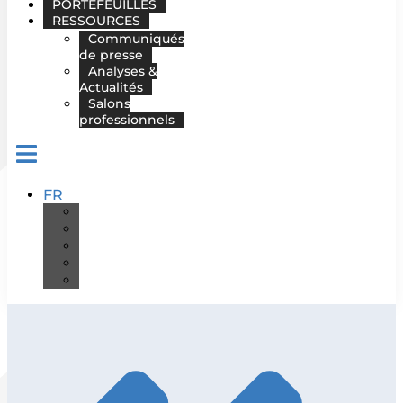
PORTEFEUILLES
RESSOURCES
Communiqués
de presse
Analyses &
Actualités
Salons
professionnels
FR
DE
EN
ES
IT
PT