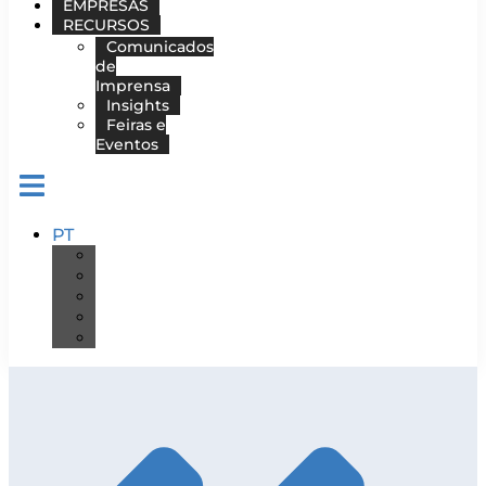
EMPRESAS
RECURSOS
Comunicados
de
Imprensa
Insights
Feiras e
Eventos
PT
DE
EN
ES
FR
IT