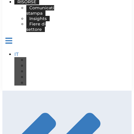
RISORSE
Comunicati
stampa
Insights
Fiere di
settore
IT
DE
EN
ES
FR
PT