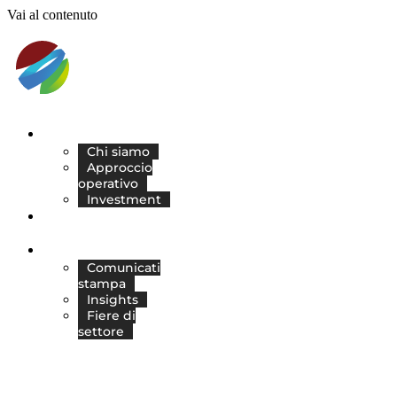
Vai al contenuto
ABOUT
Chi siamo
Approccio
operativo
Investment
LE NOSTRE
AZIENDE
RISORSE
Comunicati
stampa
Insights
Fiere di
settore