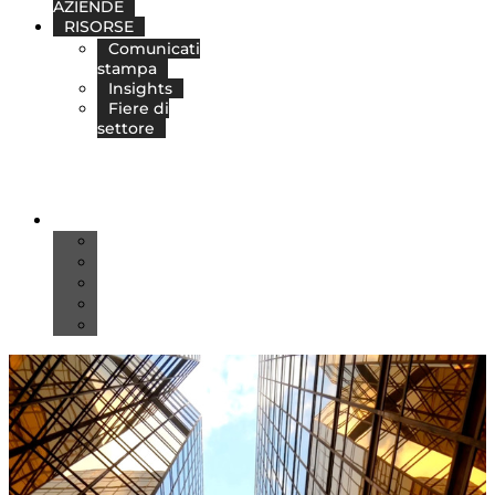
AZIENDE
RISORSE
Comunicati
stampa
Insights
Fiere di
settore
IT
DE
EN
ES
FR
PT