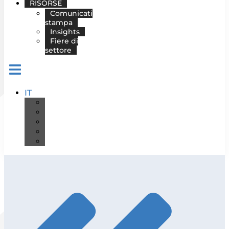
RISORSE
Comunicati
stampa
Insights
Fiere di
settore
IT
DE
EN
ES
FR
PT