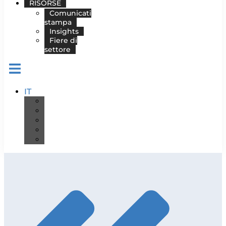
RISORSE
Comunicati
stampa
Insights
Fiere di
settore
IT
DE
EN
ES
FR
PT