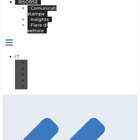
RISORSE
Comunicati
stampa
Insights
Fiere di
settore
IT
DE
EN
ES
FR
PT