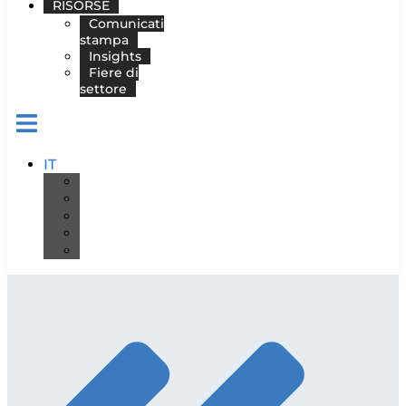
RISORSE
Comunicati
stampa
Insights
Fiere di
settore
IT
DE
EN
ES
FR
PT