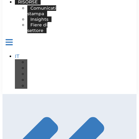
RISORSE
Comunicati
stampa
Insights
Fiere di
settore
IT
DE
EN
ES
FR
PT