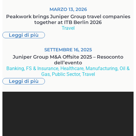
MARZO 13, 2026
Peakwork brings Juniper Group travel companies
together at ITB Berlin 2026
Travel
Leggi di più
SETTEMBRE 16, 2025
Juniper Group M&A Offsite 2025 – Resoconto
dell’evento
Banking, FS & Insurance
,
Healthcare
,
Manufacturing
,
Oil &
Gas
,
Public Sector
,
Travel
Leggi di più