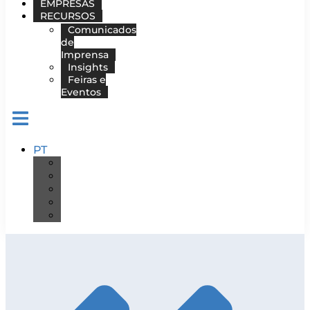
EMPRESAS
RECURSOS
Comunicados
de
Imprensa
Insights
Feiras e
Eventos
PT
DE
EN
ES
FR
IT