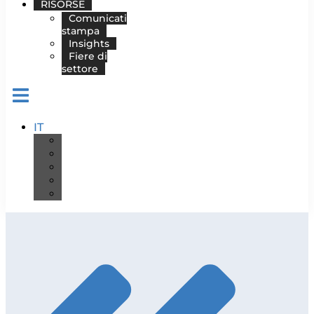
RISORSE
Comunicati
stampa
Insights
Fiere di
settore
IT
DE
EN
ES
FR
PT